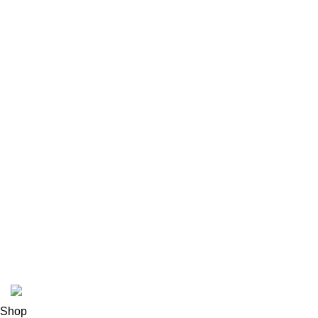
Contact Us
Latest News
Our Sitemap
Footer Menu
Instagram profile
New Collection
Woman Dress
Contact Us
Latest News
Purchase Theme
Hilal Meat INC
Shop