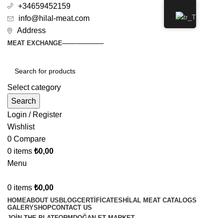
+34659452159
info@hilal-meat.com
Address
MEAT EXCHANGE
——–
————
Select category
Search
Login / Register
Wishlist
0
Compare
0
items
₺
0,00
Menu
0
items
₺
0,00
HOME
ABOUT US
BLOG
CERTIFICATES
HILAL MEAT CATALOGS
GALERY
SHOP
CONTACT US
JOIN THE PLATFORM
DOĞAN ET MARKET